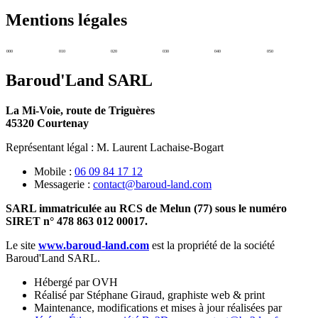
Mentions légales
000
010
020
030
040
050
Baroud'Land SARL
La Mi-Voie, route de Triguères
45320 Courtenay
Représentant légal : M. Laurent Lachaise-Bogart
Mobile :
06 09 84 17 12
Messagerie :
contact@baroud-land.com
SARL immatriculée au RCS de Melun (77) sous le numéro
SIRET n° 478 863 012 00017.
Le site
www.baroud-land.com
est la propriété de la société
Baroud'Land SARL.
Hébergé par OVH
Réalisé par Stéphane Giraud, graphiste web & print
Maintenance, modifications et mises à jour réalisées par